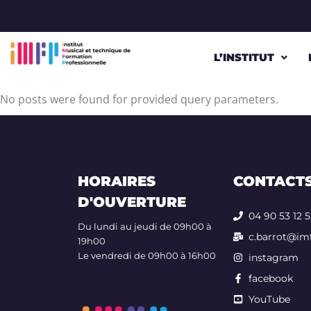
L’INSTITUT
No posts were found for provided query parameters.
HORAIRES
CONTACT
D'OUVERTURE
04 90 53 12 
Du lundi au jeudi de 09h00 à
c.barrot@imf
19h00
Le vendredi de 09h00 à 16h00
instagram
facebook
YouTube